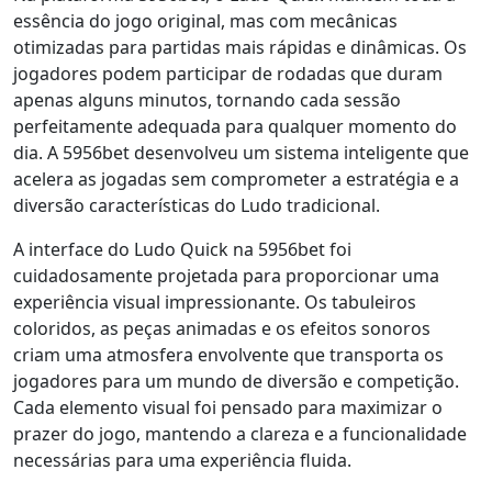
essência do jogo original, mas com mecânicas
otimizadas para partidas mais rápidas e dinâmicas. Os
jogadores podem participar de rodadas que duram
apenas alguns minutos, tornando cada sessão
perfeitamente adequada para qualquer momento do
dia. A 5956bet desenvolveu um sistema inteligente que
acelera as jogadas sem comprometer a estratégia e a
diversão características do Ludo tradicional.
A interface do Ludo Quick na 5956bet foi
cuidadosamente projetada para proporcionar uma
experiência visual impressionante. Os tabuleiros
coloridos, as peças animadas e os efeitos sonoros
criam uma atmosfera envolvente que transporta os
jogadores para um mundo de diversão e competição.
Cada elemento visual foi pensado para maximizar o
prazer do jogo, mantendo a clareza e a funcionalidade
necessárias para uma experiência fluida.