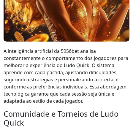
A inteligência artificial da 5956bet analisa
constantemente o comportamento dos jogadores para
melhorar a experiência do Ludo Quick. O sistema
aprende com cada partida, ajustando dificuldades,
sugerindo estratégias e personalizando a interface
conforme as preferências individuais. Esta abordagem
tecnológica garante que cada sessão seja única e
adaptada ao estilo de cada jogador.
Comunidade e Torneios de Ludo
Quick