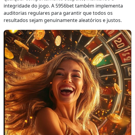
integridade do jogo. A 5956bet também implementa
auditorias regulares para garantir que todos os
resultados sejam genuinamente aleatórios e justos.