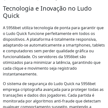
Tecnologia e Inovação no Ludo
Quick
A 5956bet utiliza tecnologia de ponta para garantir que
o Ludo Quick funcione perfeitamente em todos os
dispositivos. A plataforma é totalmente responsiva,
adaptando-se automaticamente a smartphones, tablets
e computadores sem perder qualidade gráfica ou
funcionalidade. Os servidores da 5956bet são
otimizados para minimizar a latência, garantindo que
cada clique e movimento seja registrado
instantaneamente.
O sistema de segurança do Ludo Quick na 5956bet
emprega criptografia avançada para proteger todas as
transações e dados dos jogadores. Cada partida é
monitorada por algoritmos anti-fraude que detectam
qualquer comportamento suspeito, mantendo a