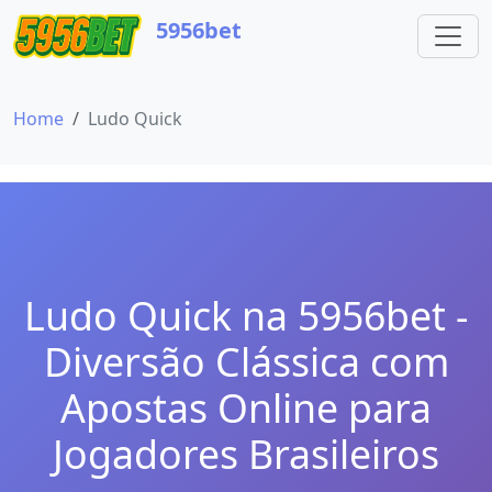
5956bet
Home
Ludo Quick
Ludo Quick na 5956bet -
Diversão Clássica com
Apostas Online para
Jogadores Brasileiros